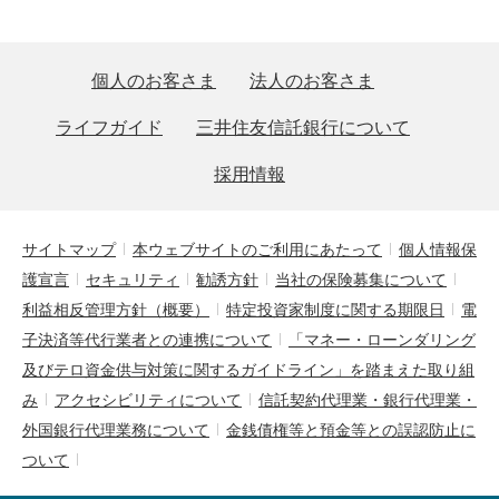
個人のお客さま
法人のお客さま
ライフガイド
三井住友信託銀行について
採用情報
サイトマップ
本ウェブサイトのご利用にあたって
個人情報保
護宣言
セキュリティ
勧誘方針
当社の保険募集について
利益相反管理方針（概要）
特定投資家制度に関する期限日
電
子決済等代行業者との連携について
「マネー・ローンダリング
及びテロ資金供与対策に関するガイドライン」を踏まえた取り組
み
アクセシビリティについて
信託契約代理業・銀行代理業・
外国銀行代理業務について
金銭債権等と預金等との誤認防止に
ついて