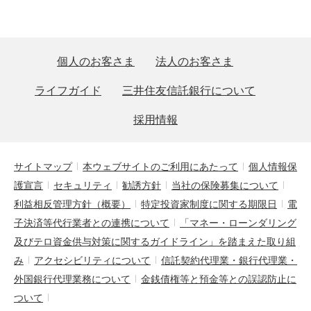
個人のお客さま
法人のお客さま
ライフガイド
三井住友信託銀行について
採用情報
サイトマップ
本ウェブサイトのご利用にあたって
個人情報保
護宣言
セキュリティ
勧誘方針
当社の保険募集について
利益相反管理方針（概要）
特定投資家制度に関する期限日
電
子決済等代行業者との連携について
「マネー・ローンダリング
及びテロ資金供与対策に関するガイドライン」を踏まえた取り組
み
アクセシビリティについて
信託契約代理業・銀行代理業・
外国銀行代理業務について
金銭債権等と預金等との誤認防止に
ついて