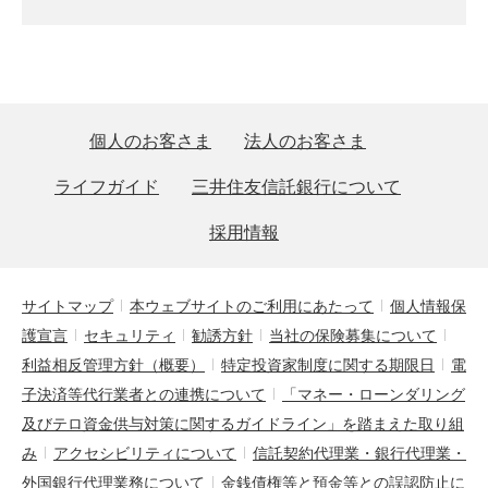
個人のお客さま
法人のお客さま
ライフガイド
三井住友信託銀行について
採用情報
サイトマップ
本ウェブサイトのご利用にあたって
個人情報保
護宣言
セキュリティ
勧誘方針
当社の保険募集について
利益相反管理方針（概要）
特定投資家制度に関する期限日
電
子決済等代行業者との連携について
「マネー・ローンダリング
及びテロ資金供与対策に関するガイドライン」を踏まえた取り組
み
アクセシビリティについて
信託契約代理業・銀行代理業・
外国銀行代理業務について
金銭債権等と預金等との誤認防止に