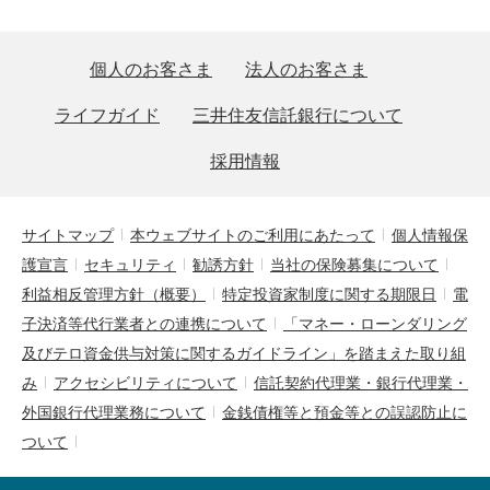
個人のお客さま
法人のお客さま
ライフガイド
三井住友信託銀行について
採用情報
サイトマップ
本ウェブサイトのご利用にあたって
個人情報保
護宣言
セキュリティ
勧誘方針
当社の保険募集について
利益相反管理方針（概要）
特定投資家制度に関する期限日
電
子決済等代行業者との連携について
「マネー・ローンダリング
及びテロ資金供与対策に関するガイドライン」を踏まえた取り組
み
アクセシビリティについて
信託契約代理業・銀行代理業・
外国銀行代理業務について
金銭債権等と預金等との誤認防止に
ついて