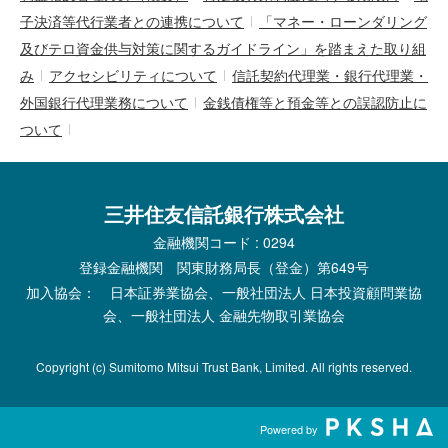
子決済等代行業者との連携について
「マネー・ローンダリング
及びテロ資金供与対策に関するガイドライン」を踏まえた取り組
み
アクセシビリティについて
信託契約代理業・銀行代理業・
外国銀行代理業務について
金銭債権等と預金等との誤認防止に
ついて
三井住友信託銀行株式会社
金融機関コード : 0294
登録金融機関 関東財務局長（登金）第649号
加入協会： 日本証券業協会、一般社団法人 日本投資顧問業協
会、一般社団法人 金融先物取引業協会
Copyright (c) Sumitomo Mitsui Trust Bank, Limited. All rights reserved.
Powered by