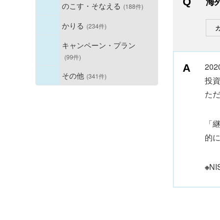
海
のこす・そなえる
(188件)
かりる
(234件)
キャンペーン・プラン
(99件)
20
その他
(341件)
投
ただ
「継
的に
※
N