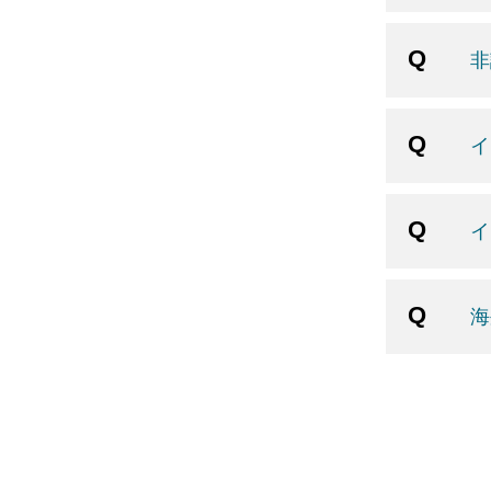
非
イ
イ
海