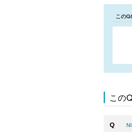
このQ
この
N