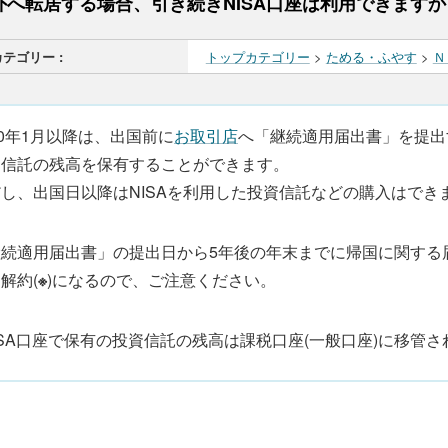
外へ転居する場合、引き続きNISA口座は利用できますか
カテゴリー :
トップカテゴリー
>
ためる・ふやす
>
Ｎ
20年1月以降は、出国前に
お取引店
へ「継続適用届出書」を提出
資信託の残高を保有することができます。
し、出国日以降はNISAを利用した投資信託などの購入はでき
続適用届出書」の提出日から5年後の年末までに帰国に関する届
解約(
※
)になるので、ご注意ください。
ISA口座で保有の投資信託の残高は課税口座(一般口座)に移管さ