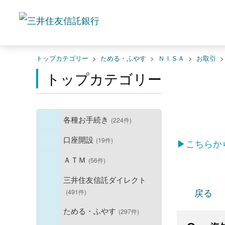
トップカテゴリー
>
ためる・ふやす
>
ＮＩＳＡ
>
お取引
トップカテゴリー
各種お手続き
(224件)
口座開設
(19件)
▶こちらか
ＡＴＭ
(56件)
三井住友信託ダイレクト
戻る
(491件)
ためる・ふやす
(297件)