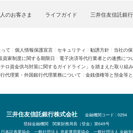
人のお客さま
ライフガイド
三井住友信託銀行
たって
個人情報保護宣言
セキュリティ
勧誘方針
当社の保
投資家制度に関する期限日
電子決済等代行業者との連携につ
びテロ資金供与対策に関するガイドライン」を踏まえた取り組
銀行代理業・外国銀行代理業務について
金銭債権等と預金等と
三井住友信託銀行株式会社
金融機関コード : 0294
登録金融機関 関東財務局長（登金）第649号
 日本証券業協会、一般社団法人 資産運用業協会、一般社団法人 金融先