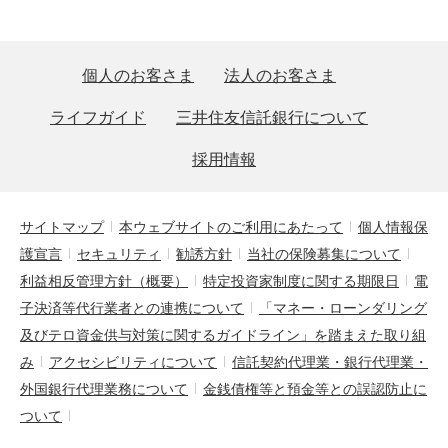
個人のお客さま
法人のお客さま
ライフガイド
三井住友信託銀行について
採用情報
サイトマップ
本ウェブサイトのご利用にあたって
個人情報保
護宣言
セキュリティ
勧誘方針
当社の保険募集について
利益相反管理方針（概要）
特定投資家制度に関する期限日
電
子決済等代行業者との連携について
「マネー・ローンダリング
及びテロ資金供与対策に関するガイドライン」を踏まえた取り組
み
アクセシビリティについて
信託契約代理業・銀行代理業・
外国銀行代理業務について
金銭債権等と預金等との誤認防止に
ついて