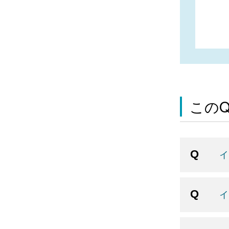
この
イ
イ