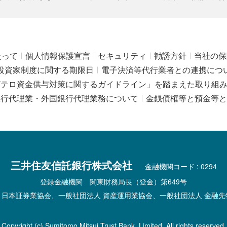
たって
個人情報保護宣言
セキュリティ
勧誘方針
当社の保
投資家制度に関する期限日
電子決済等代行業者との連携につ
びテロ資金供与対策に関するガイドライン」を踏まえた取り組
銀行代理業・外国銀行代理業務について
金銭債権等と預金等と
三井住友信託銀行株式会社
金融機関コード : 0294
登録金融機関 関東財務局長（登金）第649号
 日本証券業協会、一般社団法人 資産運用業協会、一般社団法人 金融先
Copyright (c) Sumitomo Mitsui Trust Bank, Limited. All rights reserved.