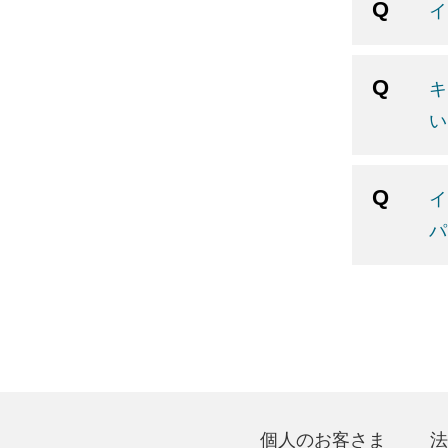
イ
キ
い
イ
パ
個人のお客さま
法