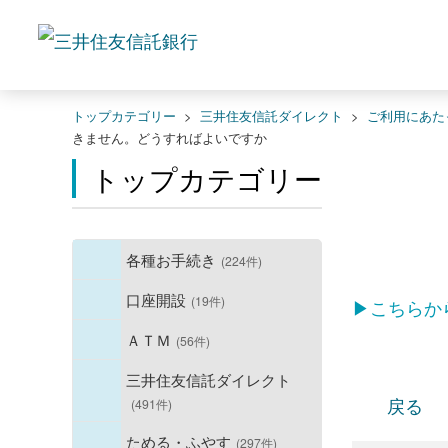
トップカテゴリー
>
三井住友信託ダイレクト
>
ご利用にあた
きません。どうすればよいですか
トップカテゴリー
各種お手続き
(224件)
口座開設
(19件)
▶こちらか
ＡＴＭ
(56件)
三井住友信託ダイレクト
戻る
(491件)
ためる・ふやす
(297件)