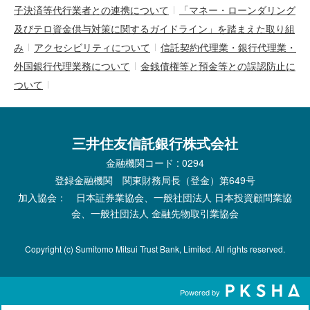
子決済等代行業者との連携について
「マネー・ローンダリング
及びテロ資金供与対策に関するガイドライン」を踏まえた取り組
み
アクセシビリティについて
信託契約代理業・銀行代理業・
外国銀行代理業務について
金銭債権等と預金等との誤認防止に
ついて
三井住友信託銀行株式会社
金融機関コード : 0294
登録金融機関 関東財務局長（登金）第649号
加入協会： 日本証券業協会、一般社団法人 日本投資顧問業協
会、一般社団法人 金融先物取引業協会
Copyright (c) Sumitomo Mitsui Trust Bank, Limited. All rights reserved.
Powered by