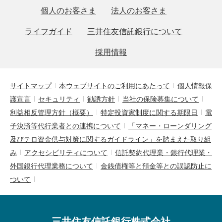
個人のお客さま
法人のお客さま
ライフガイド
三井住友信託銀行について
採用情報
サイトマップ
本ウェブサイトのご利用にあたって
個人情報保
護宣言
セキュリティ
勧誘方針
当社の保険募集について
利益相反管理方針（概要）
特定投資家制度に関する期限日
電
子決済等代行業者との連携について
「マネー・ローンダリング
及びテロ資金供与対策に関するガイドライン」を踏まえた取り組
み
アクセシビリティについて
信託契約代理業・銀行代理業・
外国銀行代理業務について
金銭債権等と預金等との誤認防止に
ついて
三井住友信託銀行株式会社