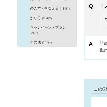
「
のこす・そなえる
(188件)
かりる
(234件)
キャンペーン・プラン
(99件)
その他
(341件)
開
集
このQ