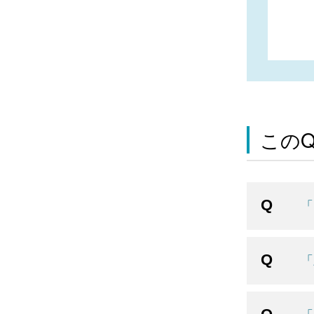
この
「
「