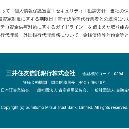
たって
個人情報保護宣言
セキュリティ
勧誘方針
当社の保
投資家制度に関する期限日
電子決済等代行業者との連携につ
びテロ資金供与対策に関するガイドライン」を踏まえた取り組
銀行代理業・外国銀行代理業務について
金銭債権等と預金等と
三井住友信託銀行株式会社
金融機関コード : 0294
登録金融機関 関東財務局長（登金）第649号
 日本証券業協会、一般社団法人 資産運用業協会、一般社団法人 金融先
Copyright (c) Sumitomo Mitsui Trust Bank, Limited. All rights reserved.