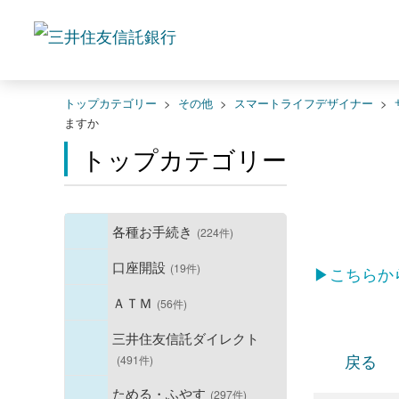
トップカテゴリー
>
その他
>
スマートライフデザイナー
>
ますか
トップカテゴリー
各種お手続き
(224件)
口座開設
(19件)
▶こちらか
ＡＴＭ
(56件)
三井住友信託ダイレクト
戻る
(491件)
ためる・ふやす
(297件)