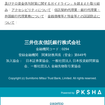
及びテロ資金供与対策に関するガイドライン」を踏まえた取り組
み
アクセシビリティについて
信託契約代理業・銀行代理業・
外国銀行代理業務について
金銭債権等と預金等との誤認防止に
ついて
三井住友信託銀行株式会社
金融機関コード : 0294
登録金融機関 関東財務局長（登金）第649号
加入協会： 日本証券業協会、一般社団法人 日本投資顧問業協
会、一般社団法人 金融先物取引業協会
Copyright (c) Sumitomo Mitsui Trust Bank, Limited. All rights reserved.
Powered by
pagetop