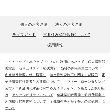
個人のお客さま
法人のお客さま
ライフガイド
三井住友信託銀行について
採用情報
サイトマップ
本ウェブサイトのご利用にあたって
個人情報保
護宣言
セキュリティ
勧誘方針
当社の保険募集について
利益相反管理方針（概要）
特定投資家制度に関する期限日
電
子決済等代行業者との連携について
「マネー・ローンダリング
及びテロ資金供与対策に関するガイドライン」を踏まえた取り組
み
アクセシビリティについて
信託契約代理業・銀行代理業・
外国銀行代理業務について
金銭債権等と預金等との誤認防止に
ついて