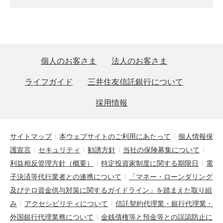
個人のお客さま
法人のお客さま
ライフガイド
三井住友信託銀行について
採用情報
サイトマップ
本ウェブサイトのご利用にあたって
個人情報保
護宣言
セキュリティ
勧誘方針
当社の保険募集について
利益相反管理方針（概要）
特定投資家制度に関する期限日
電
子決済等代行業者との連携について
「マネー・ローンダリング
及びテロ資金供与対策に関するガイドライン」を踏まえた取り組
み
アクセシビリティについて
信託契約代理業・銀行代理業・
外国銀行代理業務について
金銭債権等と預金等との誤認防止に