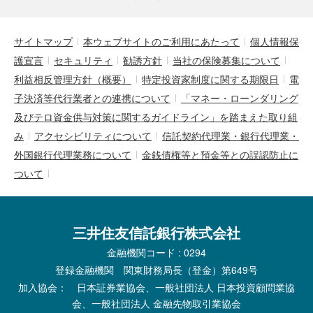
サイトマップ
本ウェブサイトのご利用にあたって
個人情報保
護宣言
セキュリティ
勧誘方針
当社の保険募集について
利益相反管理方針（概要）
特定投資家制度に関する期限日
電
子決済等代行業者との連携について
「マネー・ローンダリング
及びテロ資金供与対策に関するガイドライン」を踏まえた取り組
み
アクセシビリティについて
信託契約代理業・銀行代理業・
外国銀行代理業務について
金銭債権等と預金等との誤認防止に
ついて
三井住友信託銀行株式会社
金融機関コード : 0294
登録金融機関 関東財務局長（登金）第649号
加入協会： 日本証券業協会、一般社団法人 日本投資顧問業協
会、一般社団法人 金融先物取引業協会