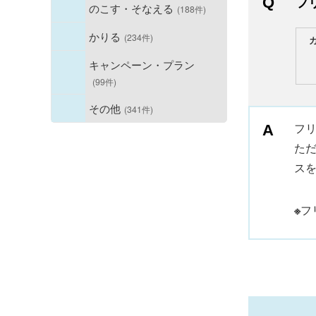
フ
のこす・そなえる
(188件)
かりる
(234件)
キャンペーン・プラン
(99件)
その他
(341件)
フリ
た
ス
※
フ