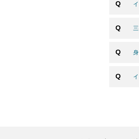
イ
三
身
イ