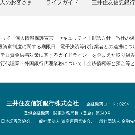
人のお客さま
ライフガイド
三井住友信託銀行
たって
個人情報保護宣言
セキュリティ
勧誘方針
当社の保
投資家制度に関する期限日
電子決済等代行業者との連携につ
びテロ資金供与対策に関するガイドライン」を踏まえた取り組
銀行代理業・外国銀行代理業務について
金銭債権等と預金等と
三井住友信託銀行株式会社
金融機関コード : 0294
登録金融機関 関東財務局長（登金）第649号
 日本証券業協会、一般社団法人 資産運用業協会、一般社団法人 金融先