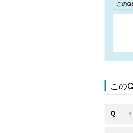
このQ
この
イ