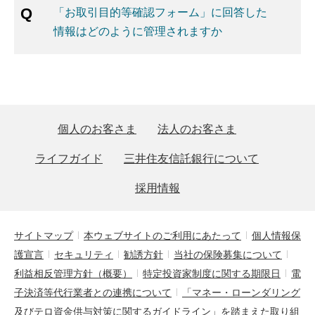
「お取引目的等確認フォーム」に回答した
情報はどのように管理されますか
個人のお客さま
法人のお客さま
ライフガイド
三井住友信託銀行について
採用情報
サイトマップ
本ウェブサイトのご利用にあたって
個人情報保
護宣言
セキュリティ
勧誘方針
当社の保険募集について
利益相反管理方針（概要）
特定投資家制度に関する期限日
電
子決済等代行業者との連携について
「マネー・ローンダリング
及びテロ資金供与対策に関するガイドライン」を踏まえた取り組