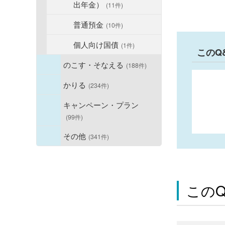
出年金）
(11件)
普通預金
(10件)
個人向け国債
(1件)
このQ
のこす・そなえる
(188件)
かりる
(234件)
キャンペーン・プラン
(99件)
その他
(341件)
この