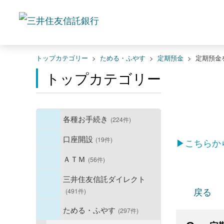
トップカテゴリー
>
ためる・ふやす
>
定期預金
>
定期預金
トップカテゴリー
各種お手続き
(224件)
口座開設
(19件)
▶こちらか
ＡＴＭ
(56件)
三井住友信託ダイレクト
戻る
(491件)
ためる・ふやす
(297件)