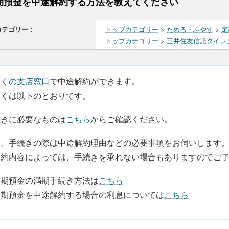
期預金を中途解約する方法を教えてください
カテゴリー :
トップカテゴリー
>
ためる・ふやす
>
定
トップカテゴリー
>
三井住友信託ダイレ
近くの支店窓口
で中途解約ができます。
しくは以下のとおりです。
続きに必要なものは
こちら
からご確認ください。
お、手続きの際は中途解約理由などの必要事項をお伺いします
契約内容によっては、手続きを承れない場合もありますのでご
定期預金の満期手続き方法は
こちら
定期預金を中途解約する場合の利息については
こちら