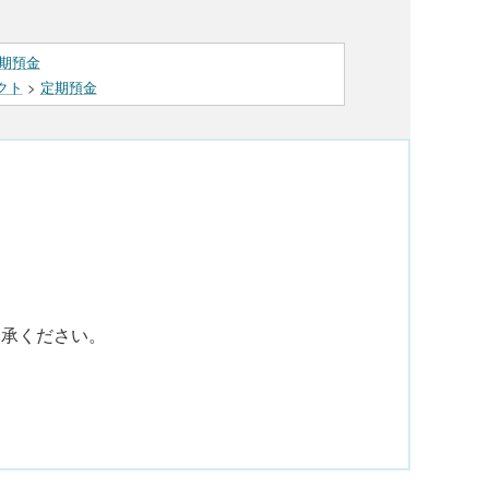
期預金
クト
>
定期預金
。
了承ください。