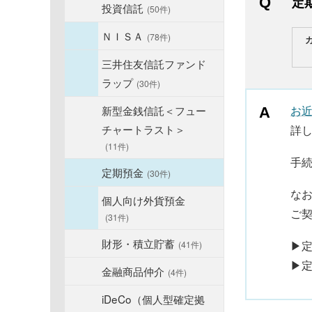
定
投資信託
(50件)
ＮＩＳＡ
(78件)
三井住友信託ファンド
ラップ
(30件)
新型金銭信託＜フュー
お
チャートラスト＞
詳
(11件)
手
定期預金
(30件)
な
個人向け外貨預金
ご
(31件)
財形・積立貯蓄
▶
(41件)
▶
金融商品仲介
(4件)
iDeCo（個人型確定拠