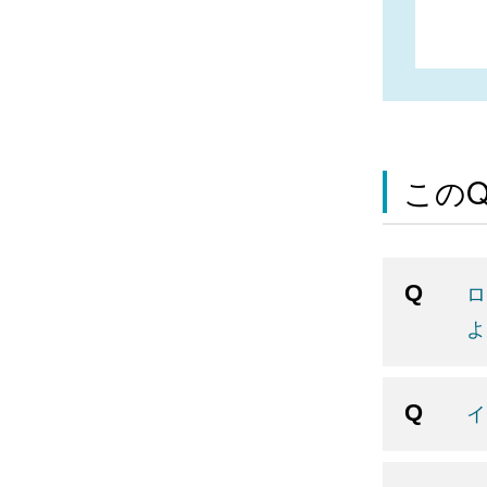
この
ロ
よ
イ