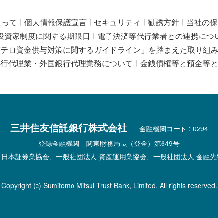
たって
個人情報保護宣言
セキュリティ
勧誘方針
当社の保
投資家制度に関する期限日
電子決済等代行業者との連携につ
びテロ資金供与対策に関するガイドライン」を踏まえた取り組
銀行代理業・外国銀行代理業務について
金銭債権等と預金等と
三井住友信託銀行株式会社
金融機関コード : 0294
登録金融機関 関東財務局長（登金）第649号
 日本証券業協会、一般社団法人 資産運用業協会、一般社団法人 金融先
Copyright (c) Sumitomo Mitsui Trust Bank, Limited. All rights reserved.