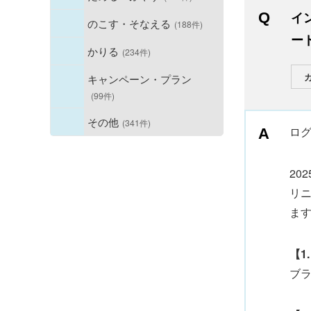
イ
のこす・そなえる
(188件)
ー
かりる
(234件)
キャンペーン・プラン
(99件)
その他
(341件)
ロ
20
リ
ま
【1
ブ