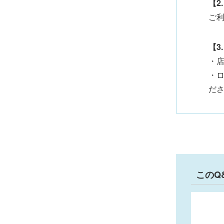
【2
ご
【3
・
・
だ
このQ