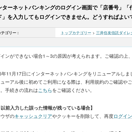
ンターネットバンキングのログイン画面で「店番号」「
ド」を入力してもログインできません。どうすればよい
カテゴリー :
トップカテゴリー
>
三井住友信託ダイレ
グインができない場合1～3の原因が考えられます。ご確認の上
25年11月17日にインターネットバンキングをリニューアルしま
ニューアル後に初めてご利用になる際は、利用規約のご確認や
す。手続きの流れは
こちら
をご確認ください。
. 以前入力した誤った情報が残っている場合】
ラウザの
キャッシュクリア
やクッキーを削除して、再度
ログイ