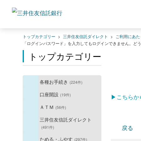
トップカテゴリー
>
三井住友信託ダイレクト
>
ご利用にあた
「ログインパスワード」を入力してもログインできません。ど
トップカテゴリー
各種お手続き
(224件)
口座開設
(19件)
▶こちらか
ＡＴＭ
(56件)
三井住友信託ダイレクト
戻る
(491件)
ためる・ふやす
(297件)