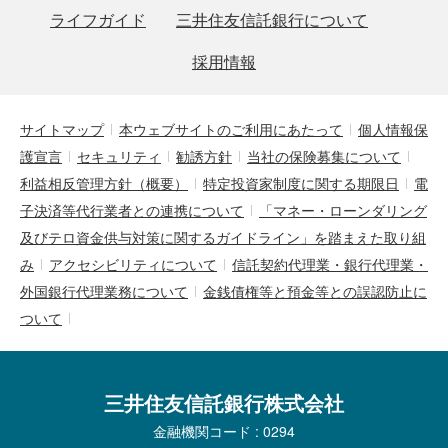
ライフガイド
三井住友信託銀行について
採用情報
サイトマップ
本ウェブサイトのご利用にあたって
個人情報保
護宣言
セキュリティ
勧誘方針
当社の保険募集について
利益相反管理方針（概要）
特定投資家制度に関する期限日
電
子決済等代行業者との連携について
「マネー・ローンダリング
及びテロ資金供与対策に関するガイドライン」を踏まえた取り組
み
アクセシビリティについて
信託契約代理業・銀行代理業・
外国銀行代理業務について
金銭債権等と預金等との誤認防止に
ついて
三井住友信託銀行株式会社
金融機関コード : 0294