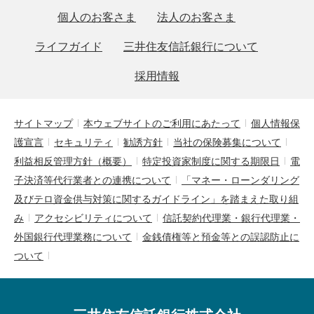
個人のお客さま
法人のお客さま
ライフガイド
三井住友信託銀行について
採用情報
サイトマップ
本ウェブサイトのご利用にあたって
個人情報保
護宣言
セキュリティ
勧誘方針
当社の保険募集について
利益相反管理方針（概要）
特定投資家制度に関する期限日
電
子決済等代行業者との連携について
「マネー・ローンダリング
及びテロ資金供与対策に関するガイドライン」を踏まえた取り組
み
アクセシビリティについて
信託契約代理業・銀行代理業・
外国銀行代理業務について
金銭債権等と預金等との誤認防止に
ついて