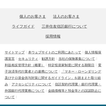
個人のお客さま
法人のお客さま
ライフガイド
三井住友信託銀行について
採用情報
サイトマップ
本ウェブサイトのご利用にあたって
個人情報保
護宣言
セキュリティ
勧誘方針
当社の保険募集について
利益相反管理方針（概要）
特定投資家制度に関する期限日
電
子決済等代行業者との連携について
「マネー・ローンダリング
及びテロ資金供与対策に関するガイドライン」を踏まえた取り組
み
アクセシビリティについて
信託契約代理業・銀行代理業・
外国銀行代理業務について
金銭債権等と預金等との誤認防止に
ついて