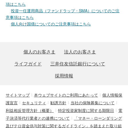
項はこちら
投資一任運用商品（ファンドラップ・SMA）についてのご注
意事項はこちら
個人向け国債についてのご注意事項はこちら
個人のお客さま
法人のお客さま
ライフガイド
三井住友信託銀行について
採用情報
サイトマップ
本ウェブサイトのご利用にあたって
個人情報保
護宣言
セキュリティ
勧誘方針
当社の保険募集について
利益相反管理方針（概要）
特定投資家制度に関する期限日
電
子決済等代行業者との連携について
「マネー・ローンダリング
及びテロ資金供与対策に関するガイドライン」を踏まえた取り組