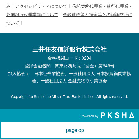
み
アクセシビリティについて
信託契約代理業・銀行代理業・
外国銀行代理業務について
金銭債権等と預金等との誤認防止に
ついて
三井住友信託銀行株式会社
金融機関コード : 0294
登録金融機関 関東財務局長（登金）第649号
加入協会： 日本証券業協会、一般社団法人 日本投資顧問業協
会、一般社団法人 金融先物取引業協会
Copyright (c) Sumitomo Mitsui Trust Bank, Limited. All rights reserved.
Powered by
pagetop